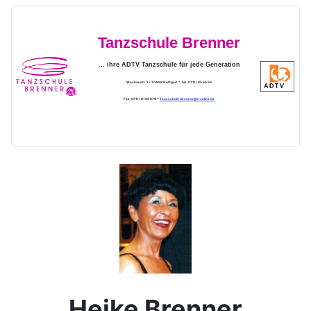
Tanzschule Brenner
... ihre ADTV Tanzschule für jede Generation
Wachaustr. 1 * 70469 Stuttgart * Tel.: 0711 / 85 55 54
Fax: 0711 / 81 05 676 *
Tanzschule-Brenner@t-online.de
Heike Brenner