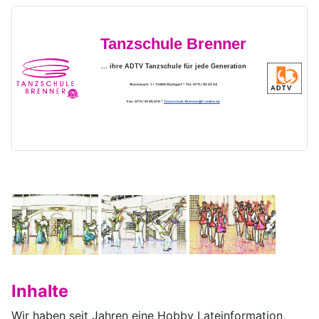
Tanzschule Brenner
... ihre ADTV Tanzschule für jede Generation
Wachaustr. 1 * 70469 Stuttgart * Tel.: 0711 / 85 55 54
Fax: 0711 / 81 05 676 *
Tanzschule-Brenner@t-online.de
Inhalte
Wir haben seit Jahren eine Hobby Lateinformation,